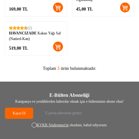
169,00
TL
45,00
TL
(2)
Yeni
HAVANCIZADE
Kakao Yağı Saf
(Natürel-Katı)
519,00
TL
Toplam
5
ürün bulunmaktadır.
E-Bülten Aboneliği
Kampanya ve yeniliklerden haberdar olmak için e-bültenimize abone olun!
Kayıt Ol
KVKK Sözleşmesi'ni
okudum, kabul ediyorum.