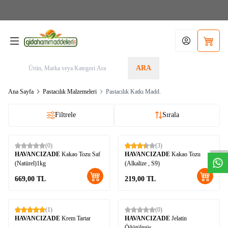
Aras Kargo>1.599TL KARGO BEDAVA! Tel./Whatsapp 05355156340 / Sipariş Alt
Limit: 200,00TL
Hesabım
Sepetim
ARA
Ana Sayfa
Pastacılık Malzemeleri
Pastacılık Katkı Madd.
Filtrele
Sırala
W
h
t
s
a
p
p
D
e
s
t
e
H
a
t
t
(0)
(3)
Yeni
HAVANCIZADE
Kakao Tozu Saf
HAVANCIZADE
Kakao Tozu
(Natürel)1kg
(Alkalize , S9)
669,00
TL
219,00
TL
(1)
(0)
HAVANCIZADE
Krem Tartar
HAVANCIZADE
Jelatin
Öğütülmüş