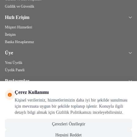
Gizlilik ve Güvenlik
Hızlı Erişim
Müşteri Hizmetleri
İletişim
Banka Hesaplarımız
Üye
Yeni Üyelik
Üyelik Paneli
Paylaşımlar
Bitkisel Yağlar
Çerez Kullanımı
Kişisel verileriniz, hizmetlerimizin daha iyi bir şekilde sunulması
için mevzuata uygun bir şekilde toplanıp işlenir. Konuyla ilgili
detaylı bilgi almak için Gizlilik Politikamızı inceleyebilirsiniz.
Çerezleri Özelleştir
Hepsini Reddet