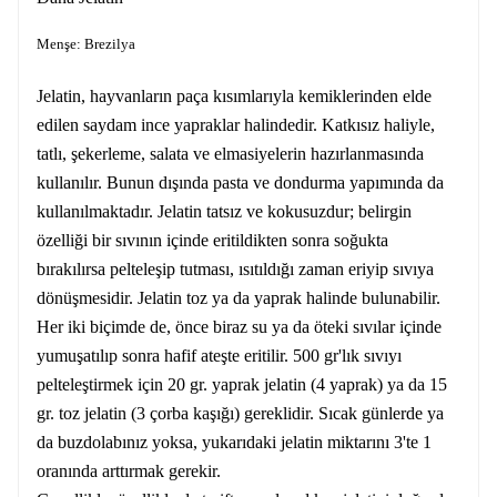
Menşe: Brezilya
Jelatin, hayvanların paça kısımlarıyla kemiklerinden elde
edilen saydam ince yapraklar halindedir. Katkısız haliyle,
tatlı, şekerleme, salata ve elmasiyelerin hazırlanmasında
kullanılır. Bunun dışında pasta ve dondurma yapımında da
kullanılmaktadır. Jelatin tatsız ve kokusuzdur; belirgin
özelliği bir sıvının içinde eritildikten sonra soğukta
bırakılırsa pelteleşip tutması, ısıtıldığı zaman eriyip sıvıya
dönüşmesidir. Jelatin toz ya da yaprak halinde bulunabilir.
Her iki biçimde de, önce biraz su ya da öteki sıvılar içinde
yumuşatılıp sonra hafif ateşte eritilir. 500 gr'lık sıvıyı
pelteleştirmek için 20 gr. yaprak jelatin (4 yaprak) ya da 15
gr. toz jelatin (3 çorba kaşığı) gereklidir. Sıcak günlerde ya
da buzdolabınız yoksa, yukarıdaki jelatin miktarını 3'te 1
oranında arttırmak gerekir.