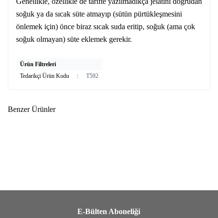
Genellikle, özellikle de tarifte yazılmadıkça jelatini doğrudan
soğuk ya da sıcak süte atmayıp (sütün pürtükleşmesini
önlemek için) önce biraz sıcak suda eritip, soğuk (ama çok
soğuk olmayan) süte eklemek gerekir.
Ürün Filtreleri
Tedarikçi Ürün Kodu
:
T592
Benzer Ürünler
(0)
(3)
Yeni
HAVANCIZADE
Kakao Tozu Saf
HAVANCIZADE
Kakao Tozu
(Natürel)1kg
(Alkalize , S9)
669,00
TL
219,00
TL
E-Bülten Aboneliği