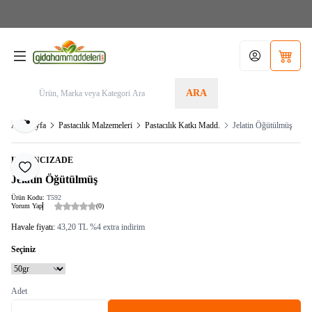
Aras Kargo>1.599TL KARGO BEDAVA! Tel./Whatsapp 05355156340 / Sipariş Alt
Limit: 200,00TL
Hesabım
Sepetim
ARA
Paylaş
Ana Sayfa
Pastacılık Malzemeleri
Pastacılık Katkı Madd.
Jelatin Öğütülmüş
HAVANCIZADE
Favoriye Ekle
Jelatin Öğütülmüş
Ürün Kodu:
T592
Yorum Yap
(0)
Havale fiyatı:
43,20
TL
%
4
extra indirim
Seçiniz
Adet