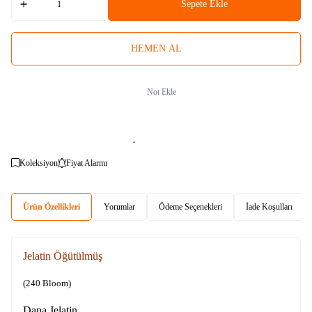
Sepete Ekle
HEMEN AL
Not Ekle
Koleksiyon
Fiyat Alarmı
Ürün Özellikleri
Yorumlar
Ödeme Seçenekleri
İade Koşulları
Jelatin Öğütülmüş
(240 Bloom)
Dana Jelatin