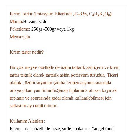
Krem Tartar (Potasyum Bitartarat , E-336,
C
H
K
O
)
4
4
2
6
Marka:
Havancızade
Paketleme:
250gr -500gr veya 1kg
Menşe:
Çin
Krem tartar nedir?
Bir çok meyve özellikle de üzüm tartarik asit içerir ve krem
tartar teknik olarak tartarik asitin potasyum tuzudur. Ticari
olarak
, üzüm suyunun şaraba fermentasyonu sırasında
ortaya çıkan yan üründür.
Şarap fıçılarında olusan kaymak
toplanır ve sonrasında gıdai olarak kullanılabilmesi için
saflaştırmaya tabii tutulur.
Kullanım Alanları
:
Krem tartar ; özellikle beze, sufle, makaron, "angel food