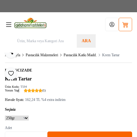
Aras Kargo>1.599TL KARGO BEDAVA! Tel./Whatsapp 05355156340 / Sipariş Alt
Limit: 200,00TL
Hesabım
Sepetim
ARA
Paylaş
Ana Sayfa
Pastacılık Malzemeleri
Pastacılık Katkı Madd.
Krem Tartar
HAVANCIZADE
Favoriye Ekle
Krem Tartar
Ürün Kodu:
T594
Yorum Yap
(1)
Havale fiyatı:
162,24
TL
%
4
extra indirim
Seçiniz
Adet