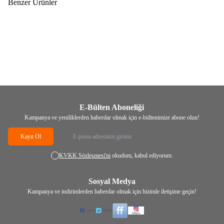
Benzer Ürünler
(0)
(3)
Yeni
HAVANCIZADE
Kakao Tozu Saf
HAVANCIZADE
Kakao Tozu
(Natürel)1kg
(Alkalize , S9)
669,00
TL
219,00
TL
E-Bülten Aboneliği
Kampanya ve yeniliklerden haberdar olmak için e-bültenimize abone olun!
Kayıt Ol
KVKK Sözleşmesi'ni
okudum, kabul ediyorum.
Sosyal Medya
Kampanya ve indirimlerden haberdar olmak için bizimle iletişime geçin!