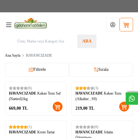
Aras Kargo>1.599TL KARGO BEDAVA! Tel./Whatsapp 05355156340 / Sipariş Alt
Limit: 200,00TL
Hesabım
Sepetim
ARA
Ana Sayfa
HAVANCIZADE
Filtrele
Sırala
W
h
t
s
a
p
p
D
e
s
t
e
H
a
t
t
(0)
(3)
Yeni
HAVANCIZADE
Kakao Tozu Saf
HAVANCIZADE
Kakao Tozu
(Natürel)1kg
(Alkalize , S9)
669,00
TL
219,00
TL
(1)
(0)
HAVANCIZADE
Krem Tartar
HAVANCIZADE
Jelatin
Öğütülmüş