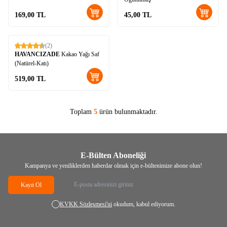
169,00
TL
45,00
TL
(2)
Yeni
HAVANCIZADE
Kakao Yağı Saf
(Natürel-Katı)
519,00
TL
Toplam
5
ürün bulunmaktadır.
E-Bülten Aboneliği
Kampanya ve yeniliklerden haberdar olmak için e-bültenimize abone olun!
Kayıt Ol
KVKK Sözleşmesi'ni
okudum, kabul ediyorum.