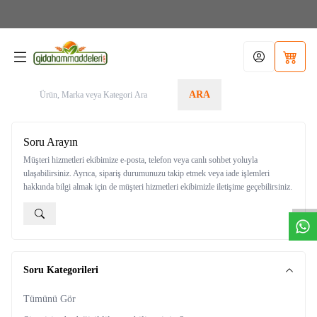
Aras Kargo>1.599TL KARGO BEDAVA! Tel./Whatsapp 05355156340 / Sipariş Alt
Limit: 200,00TL
Hesabım
Sepetim
ARA
Soru Arayın
Müşteri hizmetleri ekibimize e-posta, telefon veya canlı sohbet yoluyla
W
h
t
s
a
p
p
D
e
s
t
e
H
a
t
t
ulaşabilirsiniz. Ayrıca, sipariş durumunuzu takip etmek veya iade işlemleri
hakkında bilgi almak için de müşteri hizmetleri ekibimizle iletişime geçebilirsiniz.
Soru Kategorileri
Tümünü Gör