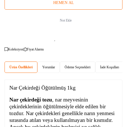
HEMEN AL
Not Ekle
Koleksiyon
Fiyat Alarmı
Ürün Özellikleri
Yorumlar
Ödeme Seçenekleri
İade Koşulları
Nar Çekirdeği Öğütülmüş 1kg
Nar çekirdeği tozu
, nar meyvesinin
çekirdeklerinin öğütülmesiyle elde edilen bir
tozdur. Nar çekirdekleri genellikle narın yenmesi
sırasında atılan veya kullanılmayan bir kısmıdır.
Ancak bu çekirdeklerin besleyici ve sağlık