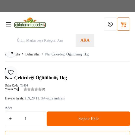
Aras Kargo>1.599TL KARGO BEDAVA! Tel./Whatsapp 05355156340 / Sipariş Alt
Limit: 200,00TL
Hesabım
Sepetim
ARA
Paylaş
Ana Sayfa
Baharatlar
Nar Çekirdeği Öğütülmüş 1kg
KRK
Favoriye Ekle
Nar Çekirdeği Öğütülmüş 1kg
Ürün Kodu:
T1404
Yorum Yap
(0)
Havale fiyatı:
139,20
TL
%
4
extra indirim
Adet
Sepete Ekle