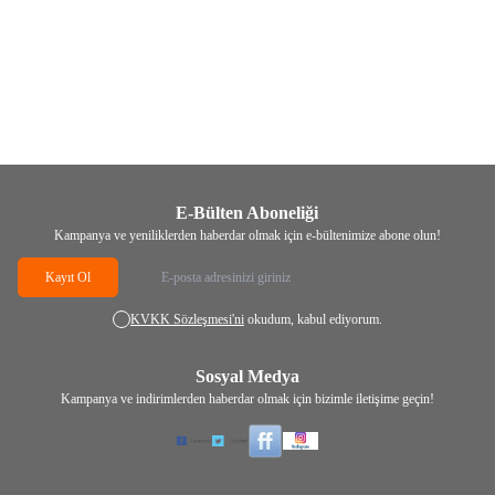
(0)
(0)
Yeni
HAVANCIZADE
Şeytan Tersi
HAVANCIZADE
Kara Halile Tane
(Hıthıt) Ferula assa-foetida
1kg
209,00
TL
339,00
TL
E-Bülten Aboneliği
Kampanya ve yeniliklerden haberdar olmak için e-bültenimize abone olun!
Kayıt Ol
KVKK Sözleşmesi'ni
okudum, kabul ediyorum.
Sosyal Medya
Kampanya ve indirimlerden haberdar olmak için bizimle iletişime geçin!