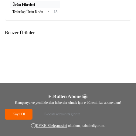
Ürün Filtreleri
Tedarikçi Ürün Kodu
:
18
Benzer Ürünler
(0)
(0)
Yeni
KRK
KRK GIDA MALT W
KRK
KRK GIDA MALT W
AROMASI 1 KG (KARGO
AROMASI 250 CC
BEDAVA)
1.539,00
TL
539,00
TL
E-Bülten Aboneliği
Kampanya ve yeniliklerden haberdar olmak için e-bültenimize abone olun!
Kayıt Ol
KVKK Sözleşmesi'ni
okudum, kabul ediyorum.