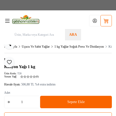
Aras Kargo>1.599TL KARGO BEDAVA! Tel./Whatsapp 05355156340 / Sipariş Alt
Limit: 200,00TL
Hesabım
Sepetim
ARA
Paylaş
Ana Sayfa
Uçucu Ve Sabit Yağlar
1 kg Yağlar Soğuk Press Ve Distilasyon
Kimyo
KRK
Favoriye Ekle
Kimyon Yağı 1 kg
Ürün Kodu:
T28
Yorum Yap
(0)
Havale fiyatı:
506,88
TL
%
4
extra indirim
Adet
Sepete Ekle