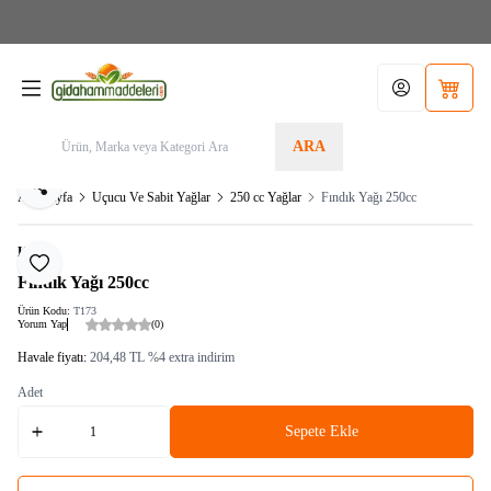
Aras Kargo>1.599TL KARGO BEDAVA! Tel./Whatsapp 05355156340 / Sipariş Alt
Limit: 200,00TL
Hesabım
Sepetim
ARA
Paylaş
Ana Sayfa
Uçucu Ve Sabit Yağlar
250 cc Yağlar
Fındık Yağı 250cc
KRK
Favoriye Ekle
Fındık Yağı 250cc
Ürün Kodu:
T173
Yorum Yap
(0)
Havale fiyatı:
204,48
TL
%
4
extra indirim
Adet
Sepete Ekle