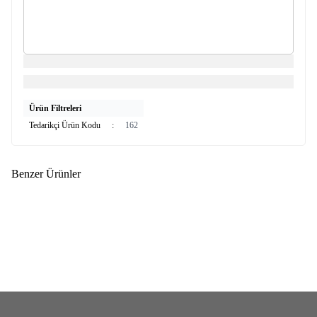
Ürün Filtreleri
Tedarikçi Ürün Kodu
:
162
Benzer Ürünler
(0)
(0)
KRK
KRK GIDA MALT W
KRK
KRK Hindistan Cevizi Yağı
AROMASI 250 CC
Katı 250 g (Soğuk Sıkım)
539,00
TL
294,00
TL