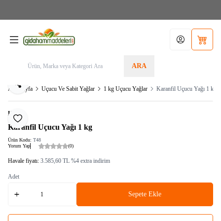
Aras Kargo>1.599TL KARGO BEDAVA! Tel./Whatsapp 05355156340 / Sipariş Alt
Limit: 200,00TL
Hesabım
Sepetim
ARA
Paylaş
Ana Sayfa
Uçucu Ve Sabit Yağlar
1 kg Uçucu Yağlar
Karanfil Uçucu Yağı 1 kg
KRK
Favoriye Ekle
Karanfil Uçucu Yağı 1 kg
Ürün Kodu:
T48
Yorum Yap
(0)
Havale fiyatı:
3.585,60
TL
%
4
extra indirim
Adet
Sepete Ekle