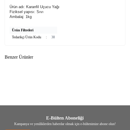
Ürün adı: Karanfil Uçucu Yağı
Fiziksel yapısı: Sıvı
Ambalaj: 1kg
Ürün Filtreleri
Tedarikçi Ürün Kodu
:
38
Benzer Ürünler
(0)
(0)
KRK
Portakal Uçucu Yağı
KRK
Adaçayı (Acı Elma) Yağı
Uçucu
1.266,00
TL
2.175,00
TL
E-Bülten Aboneliği
Kampanya ve yeniliklerden haberdar olmak için e-bültenimize abone olun!